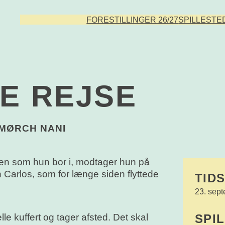
FORESTILLINGER 26/27
SPILLESTE
E REJSE
 MØRCH NANI
en som hun bor i, modtager hun på
n Carlos, som for længe siden flyttede
TID
23. sept
SPI
lle kuffert og tager afsted. Det skal