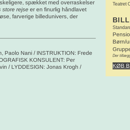
anskeligere, spækket med overraskelser
Teatret
 store rejse
er en finurlig håndlavet
øse, farverige billedunivers, der
BIL
Standard
Pension
Børn/u
Gruppe
n, Paolo Nani / INSTRUKTION: Frede
Der tillæg
ENOGRAFISK KONSULENT: Per
KØB B
vin / LYDDESIGN: Jonas Krogh /